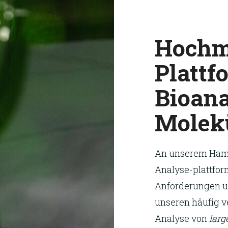
Hochm
Plattf
Bioana
Molek
An unserem Hamb
Analyse-plattform
Anforderungen u
unseren häufig v
Analyse von
larg