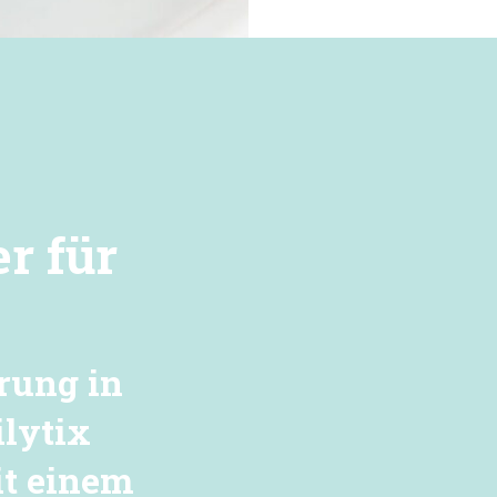
r für
rung in
ilytix
it einem