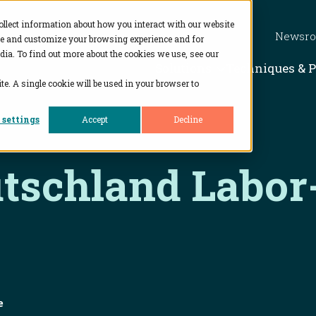
ollect information about how you interact with our website
Newsr
ve and customize your browsing experience and for
dia. To find out more about the cookies we use, see our
Show subme
Solutions
Techniques & 
te. A single cookie will be used in your browser to
 settings
Accept
Decline
tschland Labor
e