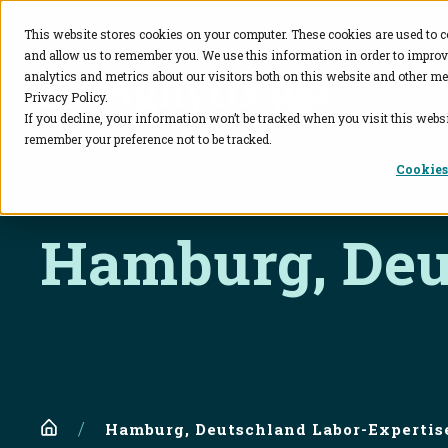
This website stores cookies on your computer. These cookies are used to c
and allow us to remember you. We use this information in order to impro
BioAgilytix
analytics and metrics about our visitors both on this website and other me
Privacy Policy.
If you decline, your information won’t be tracked when you visit this websi
remember your preference not to be tracked.
Cookies
Hamburg, Deu
Home
Hamburg, Deutschland Labor-Expertis