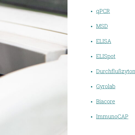
qPCR
MSD
ELISA
ELISpot
Durchflußzytom
Gyrolab
Biacore
ImmunoCAP