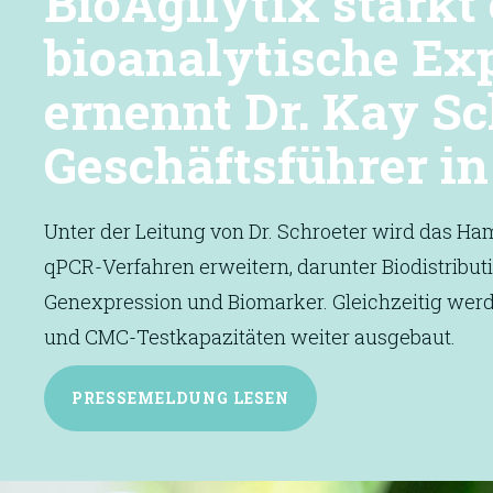
BioAgilytix stärkt
bioanalytische Ex
ernennt Dr. Kay S
Geschäftsführer i
Unter der Leitung von Dr. Schroeter wird das Ha
qPCR-Verfahren erweitern, darunter Biodistribut
Genexpression und Biomarker. Gleichzeitig werd
und CMC-Testkapazitäten weiter ausgebaut.
PRESSEMELDUNG
LESEN