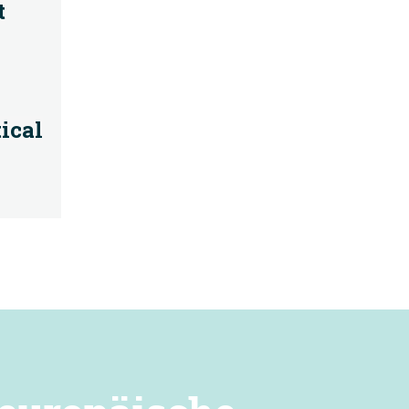
t
ical